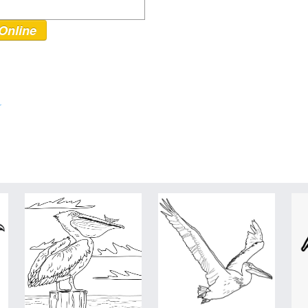
Online
r