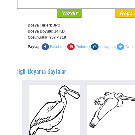
Yazdır
Boya 
Dosya Türleri: JPG
Dosya Boyutu: 24 KB
Çözünürlük:
957 × 718
Paylaş:
Facebook
Pinterest
Instagram
Twitte
İlgili Boyama Sayfaları