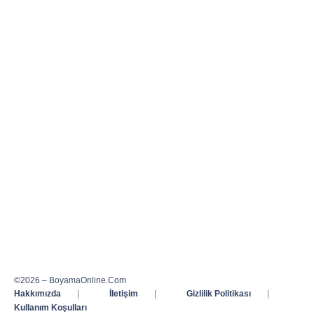
©2026 – BoyamaOnline.Com
Hakkımızda
|
İletişim
|
Gizlilik Politikası
|
Kullanım Koşulları