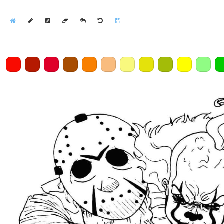
Home
Draw
Pencil
Eraser
Undo
Clear
Save