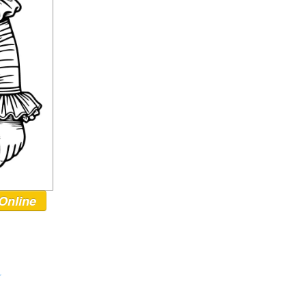
Online
r