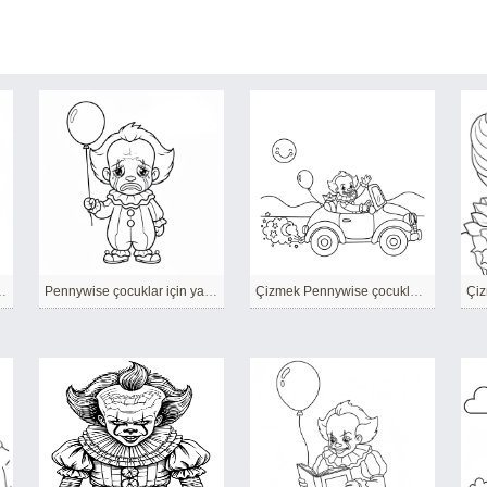
iz Yazdırılabilir
Pennywise çocuklar için yazdırılabilir
Çizmek Pennywise çocuklar için ücretsiz
Çiz