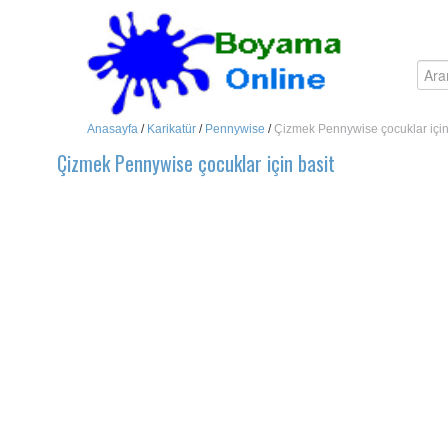
Anasayfa
/
Karikatür
/
Pennywise
/
Çizmek Pennywise çocuklar için
Çizmek Pennywise çocuklar için basit