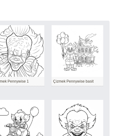
mek Pennywise 1
Çizmek Pennywise basit