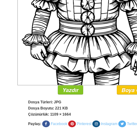
Yazdır
Boya 
Dosya Türleri: JPG
Dosya Boyutu: 221 KB
Çözünürlük:
1109 × 1664
Paylaş:
Facebook
Pinterest
Instagram
Twitte