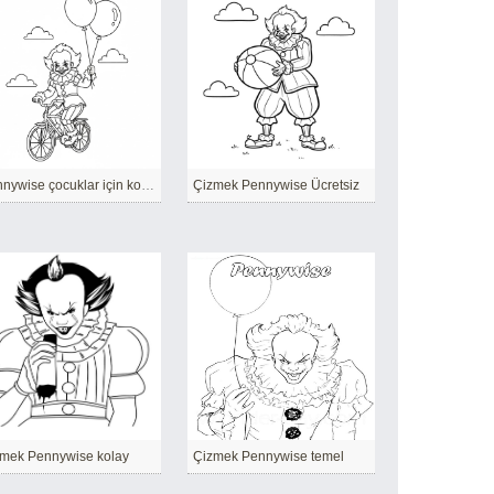
Pennywise çocuklar için kolay
Çizmek Pennywise Ücretsiz
mek Pennywise kolay
Çizmek Pennywise temel