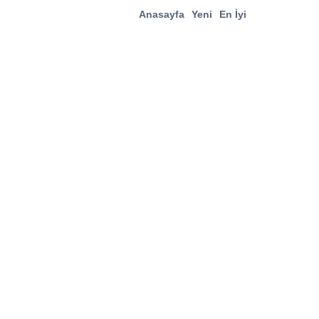
Anasayfa
Yeni
En İyi