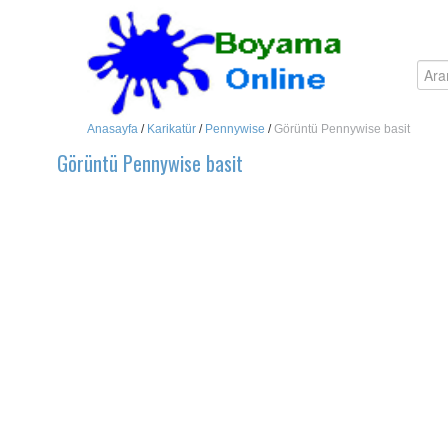
Anasayfa
/
Karikatür
/
Pennywise
/
Görüntü Pennywise basit
Görüntü Pennywise basit