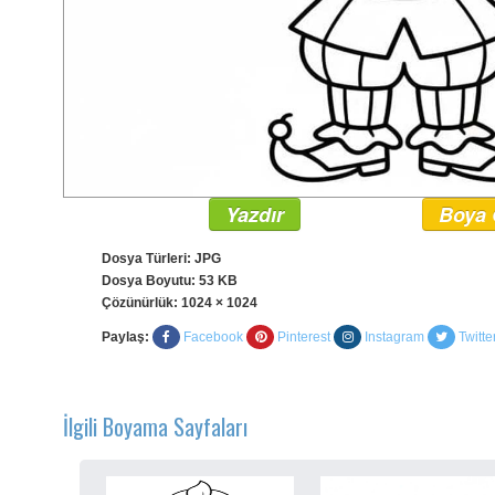
Yazdır
Boya 
Dosya Türleri: JPG
Dosya Boyutu: 53 KB
Çözünürlük:
1024 × 1024
Paylaş:
Facebook
Pinterest
Instagram
Twitte
İlgili Boyama Sayfaları