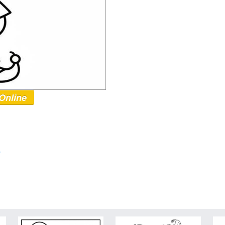
Online
r