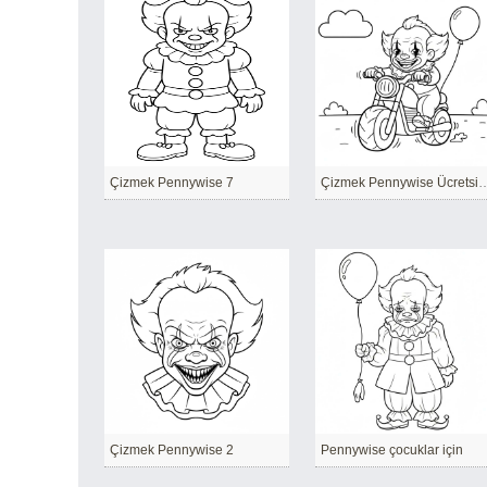
Çizmek Pennywise 7
Çizmek Pennywise Ücretsiz 
Çizmek Pennywise 2
Pennywise çocuklar için