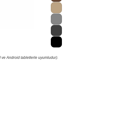
 ve Android tabletlerle uyumludur).