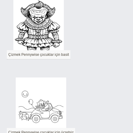
Çizmek Pennywise çocuklar için basit
Çizmek Pennywise çocuklar için ücretsiz