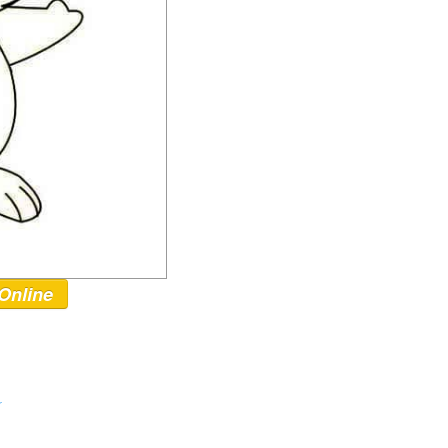
Online
r