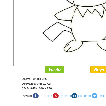
Yazdır
Boya 
Dosya Türleri: JPG
Dosya Boyutu: 21 KB
Çözünürlük:
600 × 756
Paylaş:
Facebook
Pinterest
Instagram
Twitte