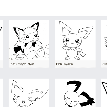
Pichu Meyve Yiyor
Pichu Ayakta
Ark