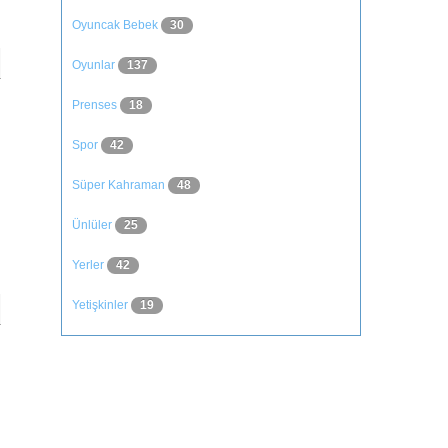
Oyuncak Bebek
30
Oyunlar
137
Prenses
18
Spor
42
Süper Kahraman
48
Ünlüler
25
Yerler
42
Yetişkinler
19