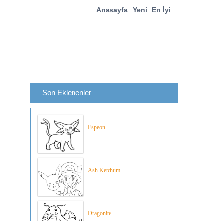
Anasayfa
Yeni
En İyi
Son Eklenenler
Espeon
Ash Ketchum
Dragonite