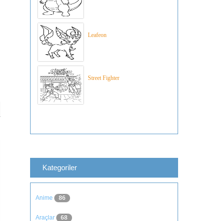
Leafeon
Street Fighter
Kategoriler
Anime
86
Araçlar
68