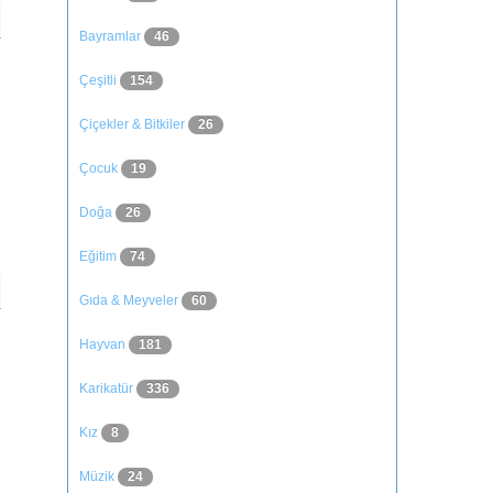
Bayramlar
46
Çeşitli
154
Çiçekler & Bitkiler
26
Çocuk
19
Doğa
26
Eğitim
74
Gıda & Meyveler
60
Hayvan
181
Karikatür
336
Kız
8
Müzik
24