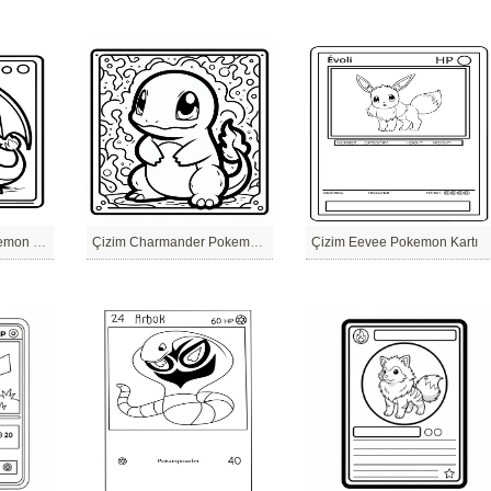
Çizim Charizard Pokemon Kartı
Çizim Charmander Pokemon Kartı
Çizim Eevee Pokemon Kartı