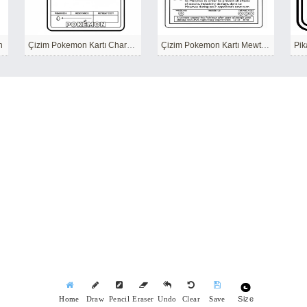
n
Çizim Pokemon Kartı Charmander
Çizim Pokemon Kartı Mewtwo
Pik
Size
Home
Draw
Pencil
Eraser
Undo
Clear
Save