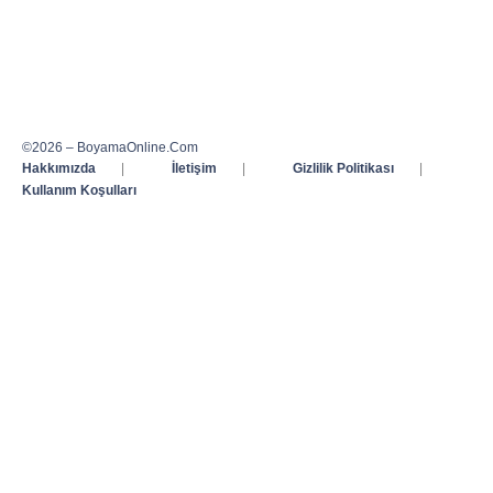
©2026 – BoyamaOnline.Com
Hakkımızda
|
İletişim
|
Gizlilik Politikası
|
Kullanım Koşulları