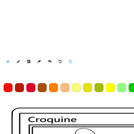
Home
Draw
Pencil
Eraser
Undo
Clear
Save