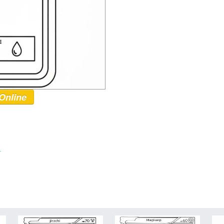
Online
r