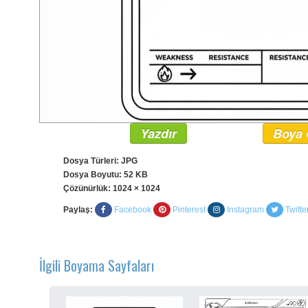
Yazdır
Boya 
Dosya Türleri: JPG
Dosya Boyutu: 52 KB
Çözünürlük:
1024 × 1024
Paylaş:
Facebook
Pinterest
Instagram
Twitte
İlgili Boyama Sayfaları