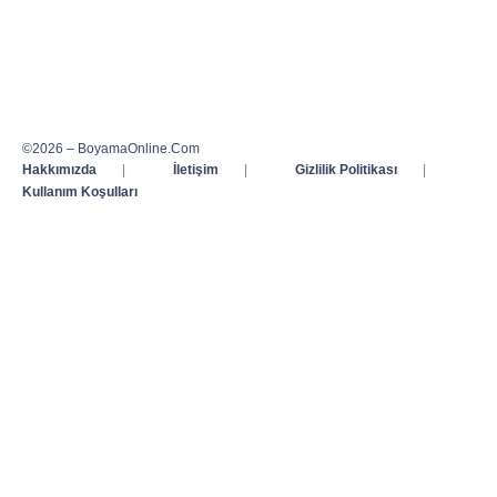
©2026 – BoyamaOnline.Com
Hakkımızda
|
İletişim
|
Gizlilik Politikası
|
Kullanım Koşulları