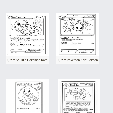
Çizim Squirtle Pokemon Kartı
Çizim Pokemon Kartı Jolteon