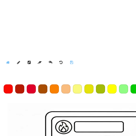
Home
Draw
Pencil
Eraser
Undo
Clear
Save