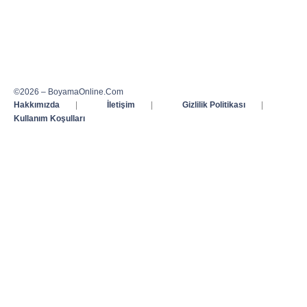
©2026 – BoyamaOnline.Com
Hakkımızda
|
İletişim
|
Gizlilik Politikası
|
Kullanım Koşulları