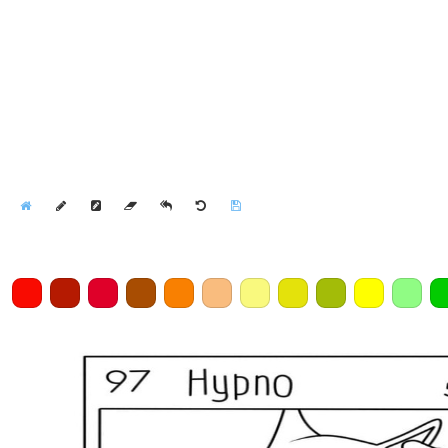
Home
Draw
Pencil
Eraser
Undo
Clear
Save