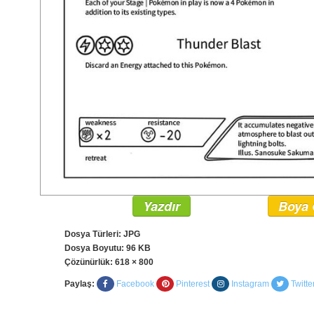
Yazdır
Boya 
Dosya Türleri: JPG
Dosya Boyutu: 96 KB
Çözünürlük:
618 × 800
Paylaş:
Facebook
Pinterest
Instagram
Twitte