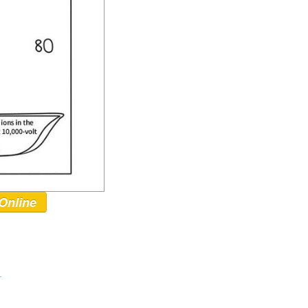
Online
r