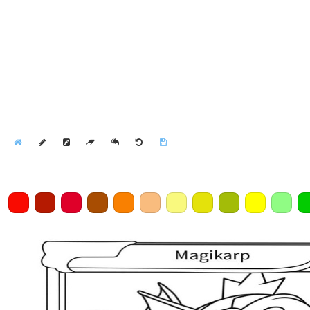
Home
Draw
Pencil
Eraser
Undo
Clear
Save