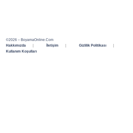
©2026 – BoyamaOnline.Com
Hakkımızda
|
İletişim
|
Gizlilik Politikası
|
Kullanım Koşulları