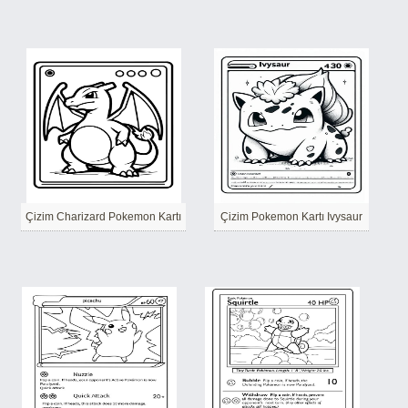
Çizim Charizard Pokemon Kartı
Çizim Pokemon Kartı Ivysaur