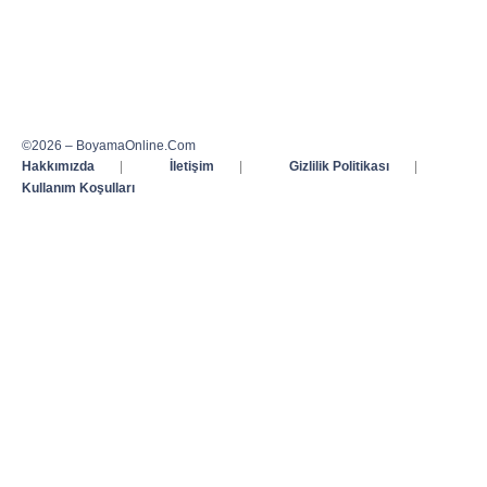
©2026 – BoyamaOnline.Com
Hakkımızda
|
İletişim
|
Gizlilik Politikası
|
Kullanım Koşulları