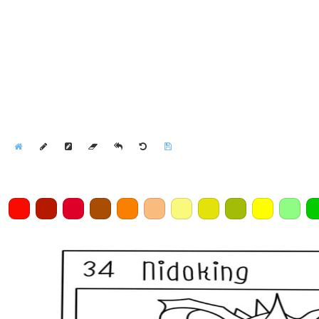
Home
Draw
Pencil
Eraser
Undo
Clear
Save