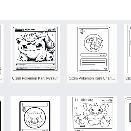
on Kartı Weezing
Çizim Pokemon Kartı Ivysaur
Çizim Pokemon Kartı Charizard
Çiz