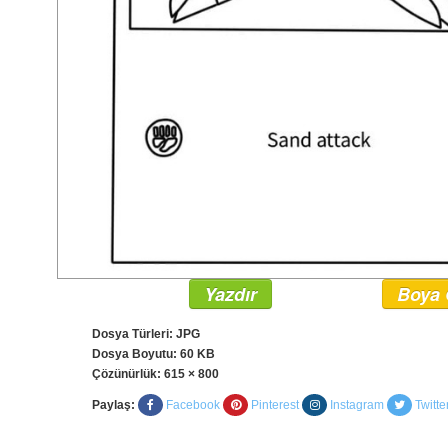
Yazdır
Boya 
Dosya Türleri: JPG
Dosya Boyutu: 60 KB
Çözünürlük:
615 × 800
Paylaş:
Facebook
Pinterest
Instagram
Twitte