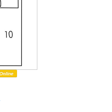
Online
r