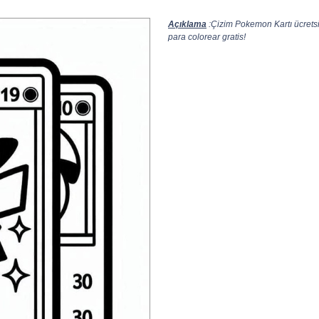
Açıklama
:Çizim Pokemon Kartı ücretsi
para colorear gratis!