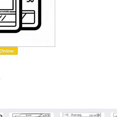
Online
r