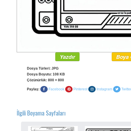
Yazdır
Boya 
Dosya Türleri: JPG
Dosya Boyutu: 108 KB
Çözünürlük:
800 × 800
Paylaş:
Facebook
Pinterest
Instagram
Twitte
İlgili Boyama Sayfaları