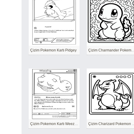
Çizim Pokemon Kartı Pidgey
Çizim Charmander Pokem
Çizim Pokemon Kartı Weezing
Çizim Charizard 