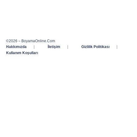
©2026 – BoyamaOnline.Com
Hakkımızda
|
İletişim
|
Gizlilik Politikası
|
Kullanım Koşulları