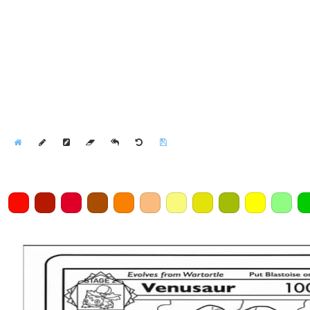
Home
Draw
Pencil
Eraser
Undo
Clear
Save