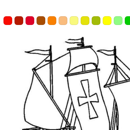
Home
Draw
Pencil
Eraser
Undo
Clear
Save