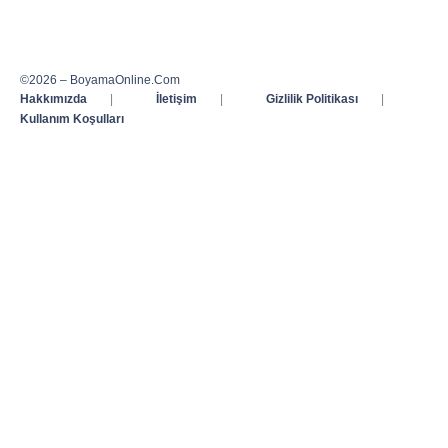
©2026 – BoyamaOnline.Com
Hakkımızda
|
İletişim
|
Gizlilik Politikası
|
Kullanım Koşulları