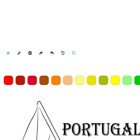
Home
Draw
Pencil
Eraser
Undo
Clear
Save