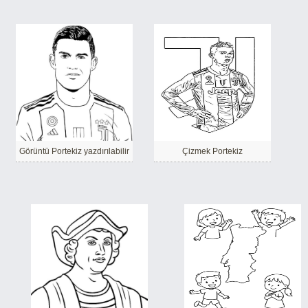
Görüntü Portekiz yazdırılabilir
Çizmek Portekiz