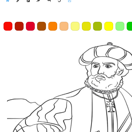
Home
Draw
Pencil
Eraser
Undo
Clear
Save