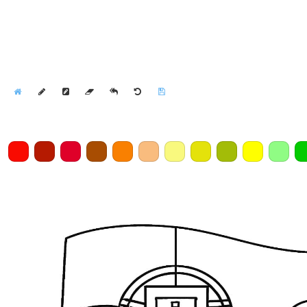
Home
Draw
Pencil
Eraser
Undo
Clear
Save