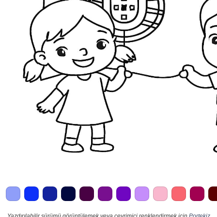
Yazdırılabilir sürümü görüntülemek veya çevrimiçi renklendirmek için
Portekiz