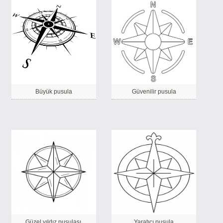
Büyük pusula
Güvenilir pusula
Güzel yıldız pusulası.
Yaratıcı pusula