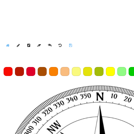
Home
Draw
Pencil
Eraser
Undo
Clear
Save