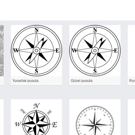
yi gösteriyor
Yuvarlak pusula
Güzel pusula
Rus