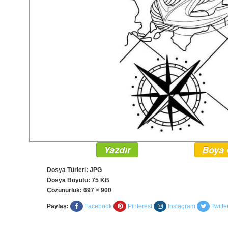
Yazdır
Boya 
Dosya Türleri: JPG
Dosya Boyutu: 75 KB
Çözünürlük:
697 × 900
Paylaş:
Facebook
Pinterest
Instagram
Twitte