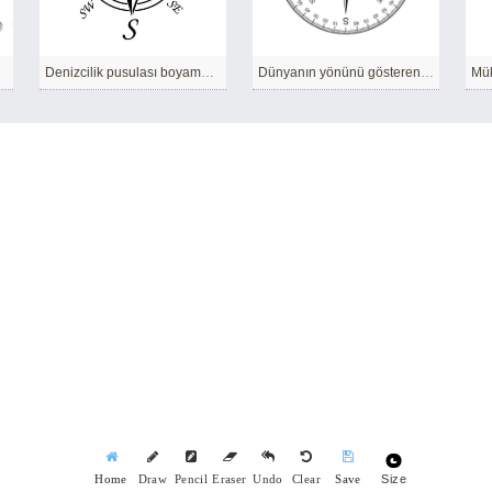
Denizcilik pusulası boyama sayfası.
Dünyanın yönünü gösteren bir cihaz.
Mü
Size
Home
Draw
Pencil
Eraser
Undo
Clear
Save