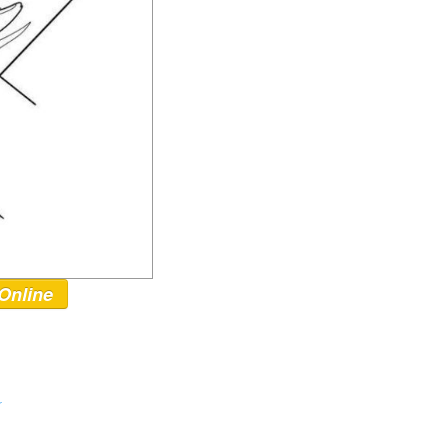
Online
r