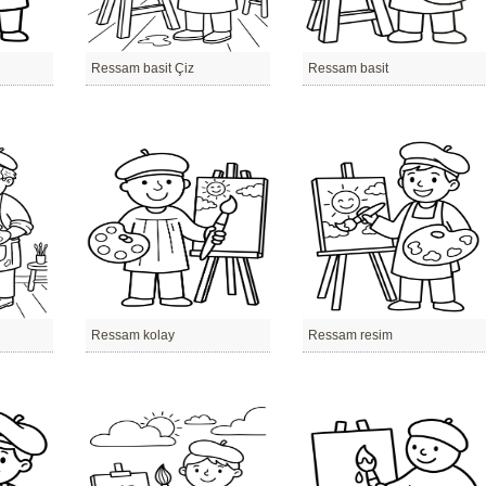
Ressam basit Çiz
Ressam basit
Ressam kolay
Ressam resim