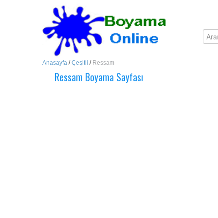
Anasayfa
/
Çeşitli
/
Ressam
Ressam Boyama Sayfası