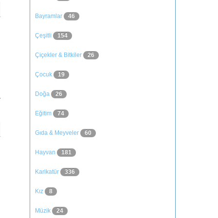
Bayramlar
46
Çeşitli
154
Çiçekler & Bitkiler
26
Çocuk
19
Doğa
26
Eğitim
74
Gıda & Meyveler
60
Hayvan
181
Karikatür
336
Kız
8
Müzik
24