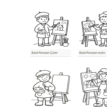
Basit Ressam Çizim
Basit Ressam resim