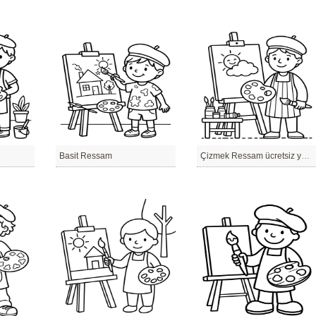
Basit Ressam
Çizmek Ressam ücretsiz yazdırılabilir