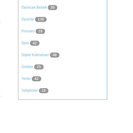
Oyuncak Bebek
30
Oyunlar
138
Prenses
18
Spor
42
Süper Kahraman
48
Ünlüler
25
Yerler
42
Yetişkinler
19