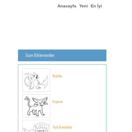
Anasayfa
Yeni
En İyi
Son Eklenenler
Raichu
Espeon
Ash Ketchum