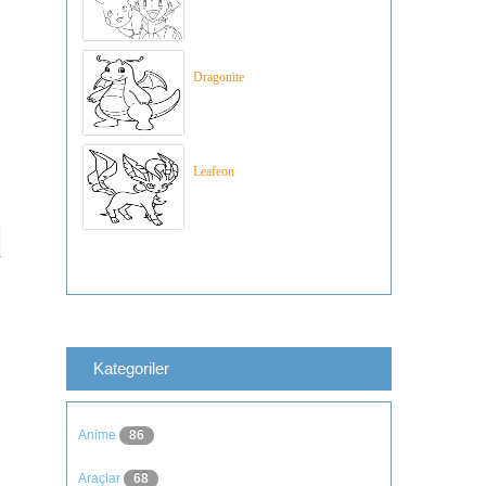
Dragonite
Leafeon
Kategoriler
Anime
86
Araçlar
68