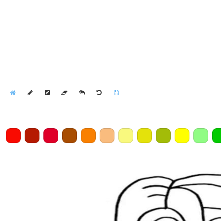
Home
Draw
Pencil
Eraser
Undo
Clear
Save