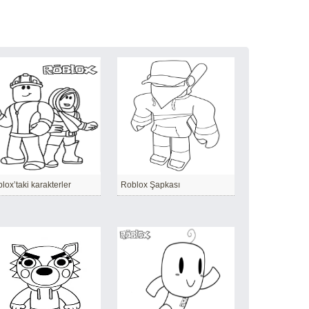
lox’taki karakterler
Roblox Şapkası