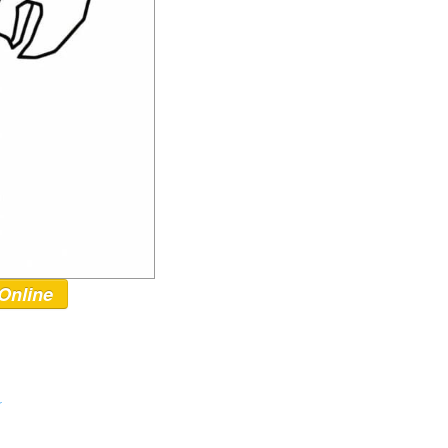
Online
r