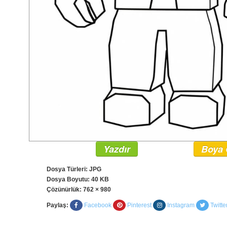
Yazdır
Boya 
Dosya Türleri: JPG
Dosya Boyutu: 40 KB
Çözünürlük:
762 × 980
Paylaş:
Facebook
Pinterest
Instagram
Twitte