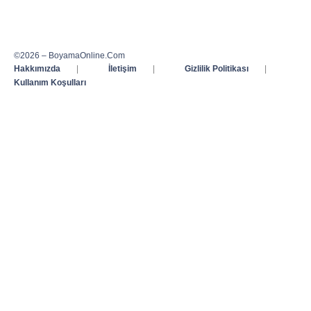
©2026 – BoyamaOnline.Com
Hakkımızda
|
İletişim
|
Gizlilik Politikası
|
Kullanım Koşulları