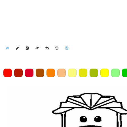
Home
Draw
Pencil
Eraser
Undo
Clear
Save