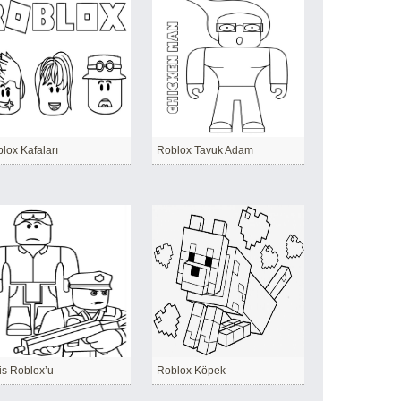
lox Kafaları
Roblox Tavuk Adam
is Roblox’u
Roblox Köpek