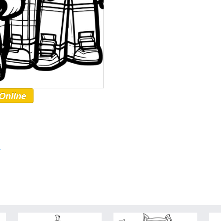
Online
r