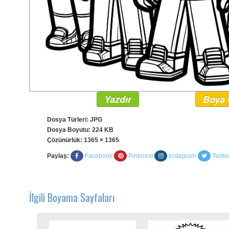
Yazdır
Boya 
Dosya Türleri: JPG
Dosya Boyutu: 224 KB
Çözünürlük:
1365 × 1365
Paylaş:
Facebook
Pinterest
Instagram
Twitte
İlgili Boyama Sayfaları