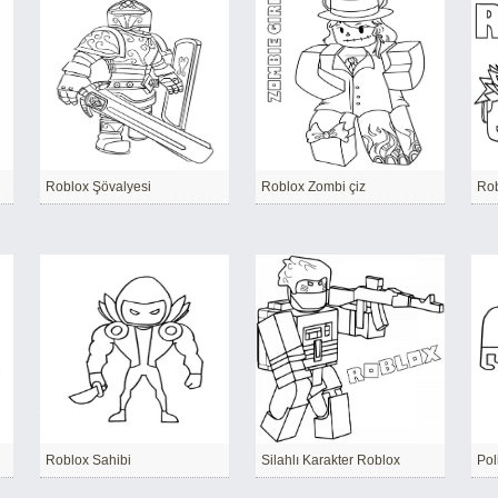
Roblox Şövalyesi
Roblox Zombi çiz
Rob
Roblox Sahibi
Silahlı Karakter Roblox
Pol