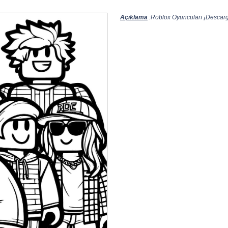
Açıklama
:Roblox Oyuncuları ¡Descarga