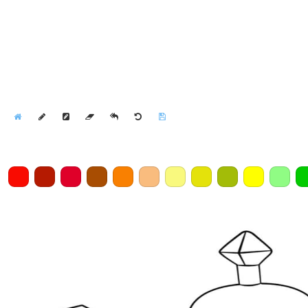
Home
Draw
Pencil
Eraser
Undo
Clear
Save