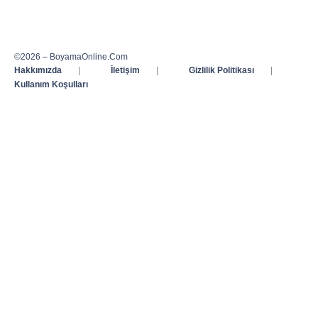
©2026 – BoyamaOnline.Com
Hakkımızda
|
İletişim
|
Gizlilik Politikası
|
Kullanım Koşulları