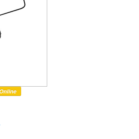
Online
r