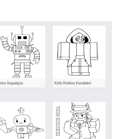
lox İnşaatçısı
Kötü Roblox Karakteri