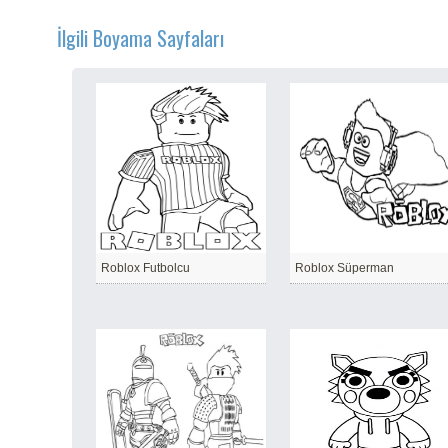
İlgili Boyama Sayfaları
Roblox Futbolcu
Roblox Süperman