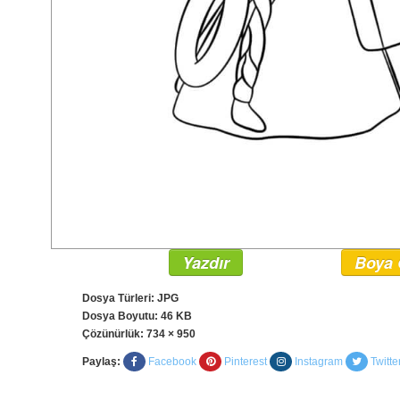
Yazdır
Boya 
Dosya Türleri: JPG
Dosya Boyutu: 46 KB
Çözünürlük:
734 × 950
Paylaş:
Facebook
Pinterest
Instagram
Twitte