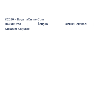
©2026 – BoyamaOnline.Com
Hakkımızda
|
İletişim
|
Gizlilik Politikası
|
Kullanım Koşulları