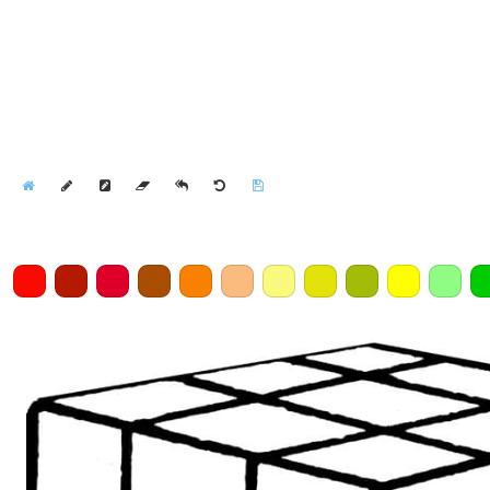
Home
Draw
Pencil
Eraser
Undo
Clear
Save