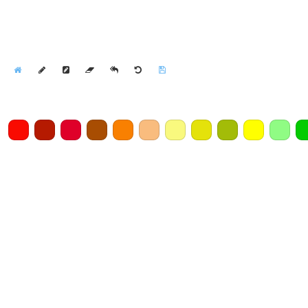
Home
Draw
Pencil
Eraser
Undo
Clear
Save