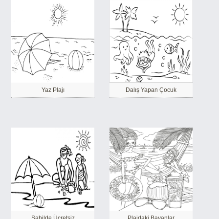
Yaz Plajı
Dalış Yapan Çocuk
Sahilde Ücretsiz
Plajdaki Bayanlar