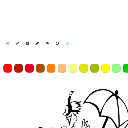
Home
Draw
Pencil
Eraser
Undo
Clear
Save