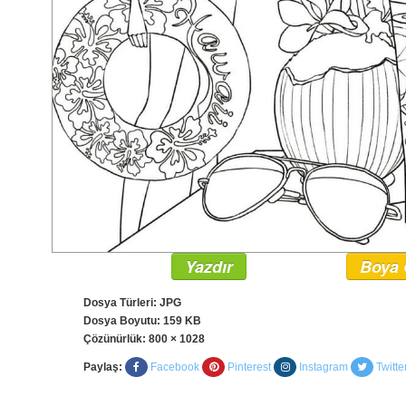
Yazdır
Boya 
Dosya Türleri: JPG
Dosya Boyutu: 159 KB
Çözünürlük:
800 × 1028
Paylaş:
Facebook
Pinterest
Instagram
Twitte