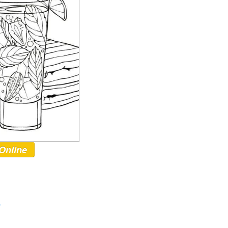
Online
r