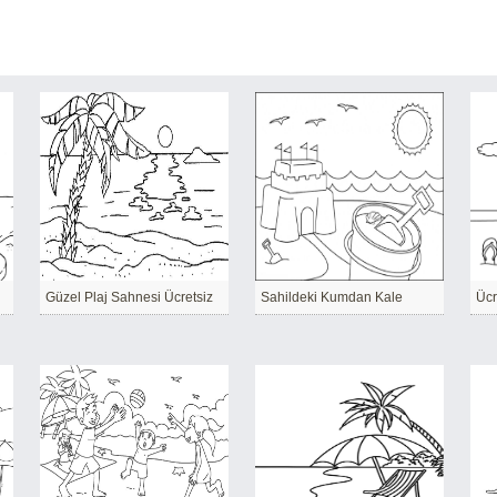
Güzel Plaj Sahnesi Ücretsiz
Sahildeki Kumdan Kale
Ücr