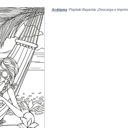
Açıklama
:Plajdaki Bayanlar ¡Descarga e Imprimir