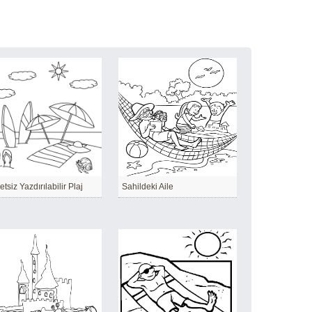
etsiz Yazdırılabilir Plaj
Sahildeki Aile