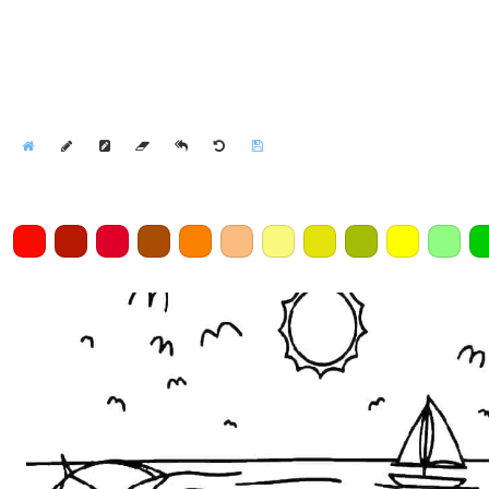
Home
Draw
Pencil
Eraser
Undo
Clear
Save