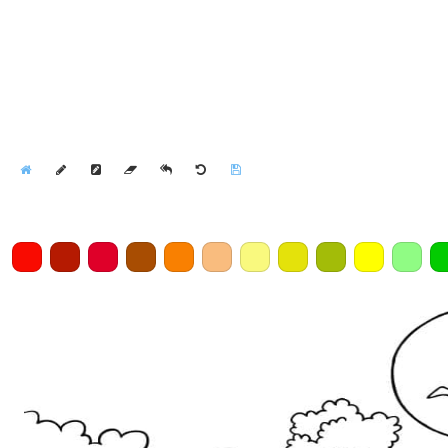
Home
Draw
Pencil
Eraser
Undo
Clear
Save