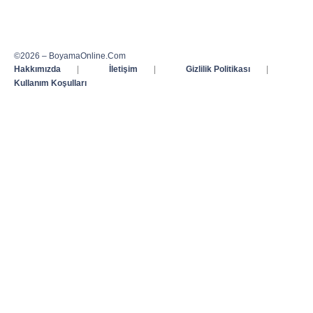
©2026 – BoyamaOnline.Com
Hakkımızda
|
İletişim
|
Gizlilik Politikası
|
Kullanım Koşulları