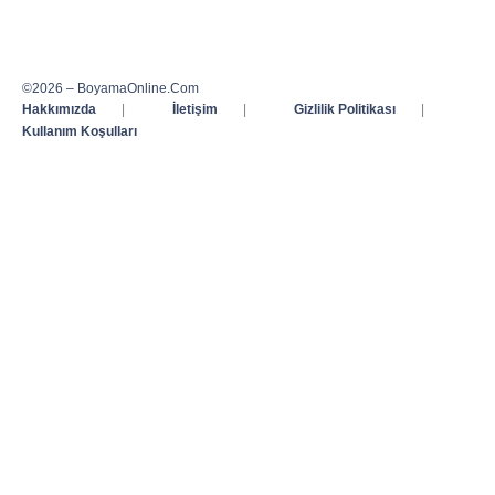
©2026 – BoyamaOnline.Com
Hakkımızda
|
İletişim
|
Gizlilik Politikası
|
Kullanım Koşulları