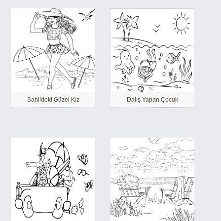
Sahildeki Güzel Kız
Dalış Yapan Çocuk