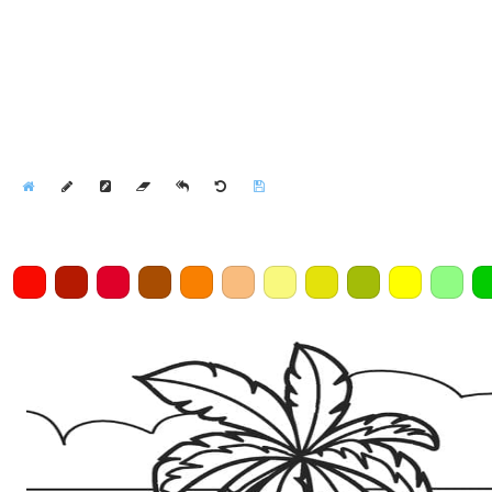
Home
Draw
Pencil
Eraser
Undo
Clear
Save