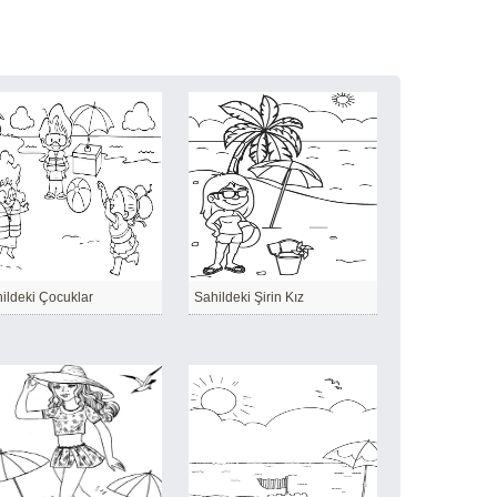
ildeki Çocuklar
Sahildeki Şirin Kız