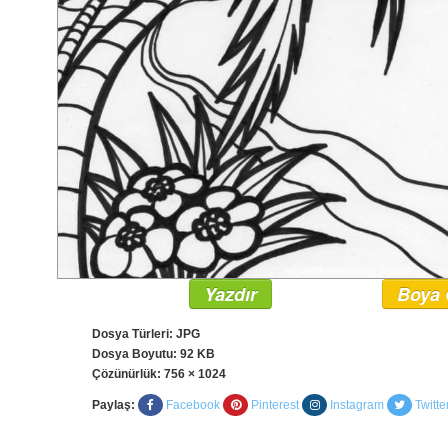
Yazdır
Boya 
Dosya Türleri: JPG
Dosya Boyutu: 92 KB
Çözünürlük:
756 × 1024
Paylaş:
Facebook
Pinterest
Instagram
Twitte