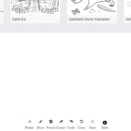
Sahil Evi
Sahildeki Deniz Kabukları
Sah
Size
Home
Draw
Pencil
Eraser
Undo
Clear
Save