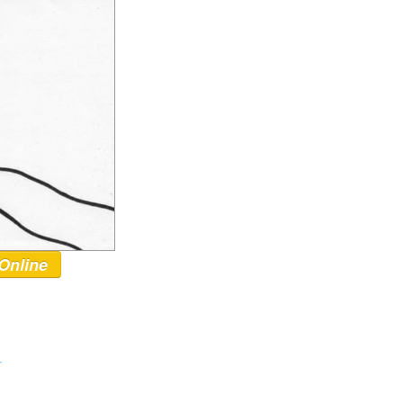
Online
r