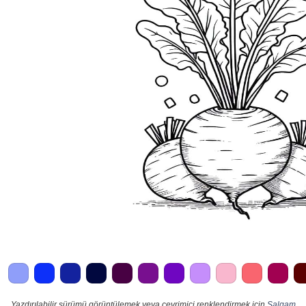
Yazdırılabilir sürümü görüntülemek veya çevrimiçi renklendirmek için
Şalgam