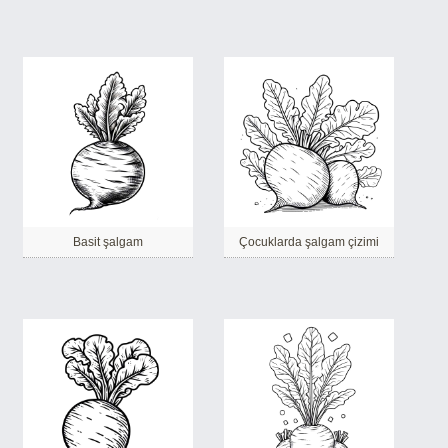
Basit şalgam
Çocuklarda şalgam çizimi