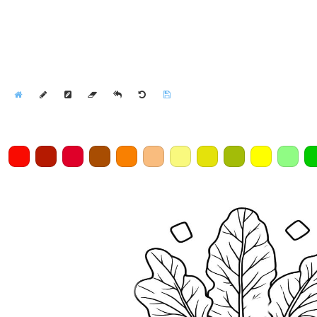
Home
Draw
Pencil
Eraser
Undo
Clear
Save