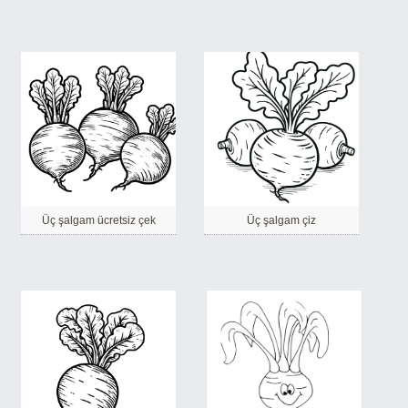
Üç şalgam ücretsiz çek
Üç şalgam çiz