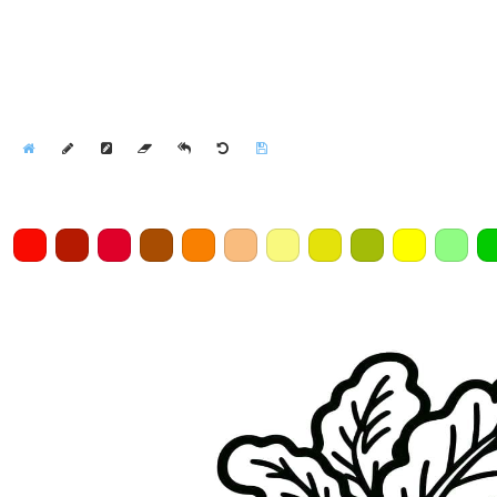
Home
Draw
Pencil
Eraser
Undo
Clear
Save