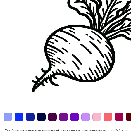
Yazdırılabilir sürümü görüntülemek veya çevrimiçi renklendirmek için
Şalgam