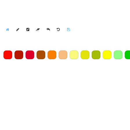
Home
Draw
Pencil
Eraser
Undo
Clear
Save