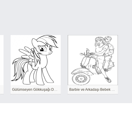
Gülümseyen Gökkuşağı Dash
Barbie ve Arkadaşı Bebek Motosiklete Biniyor