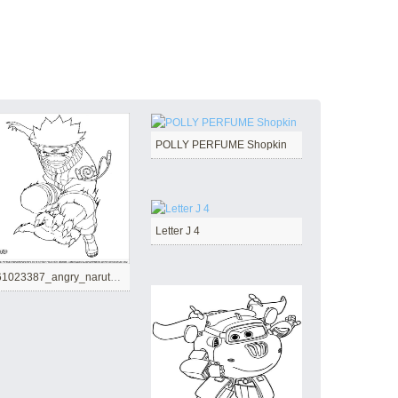
POLLY PERFUME Shopkin
Letter J 4
1561023387_angry_naruto-a4