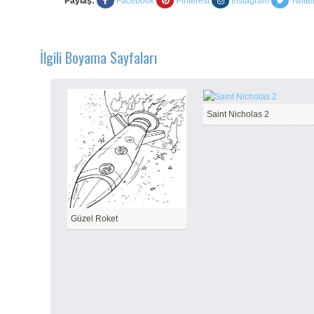
Paylaş:
Facebook
Pinterest
Instagram
Twitte
İlgili Boyama Sayfaları
Saint Nicholas 2
Güzel Roket