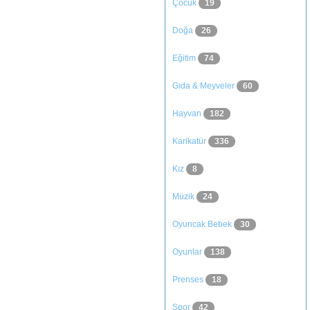
Çocuk
19
Doğa
26
Eğitim
74
Gıda & Meyveler
60
Hayvan
182
Karikatür
336
Kız
8
Müzik
24
Oyuncak Bebek
30
Oyunlar
138
Prenses
18
Spor
42