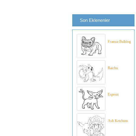
Son Eklenenler
Fransız Bulldog
Raichu
Espeon
Ash Ketchum