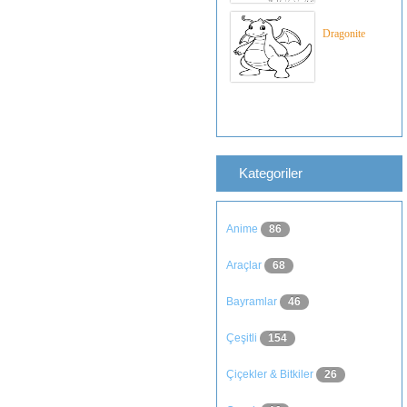
Dragonite
Kategoriler
Anime
86
Araçlar
68
Bayramlar
46
Çeşitli
154
Çiçekler & Bitkiler
26