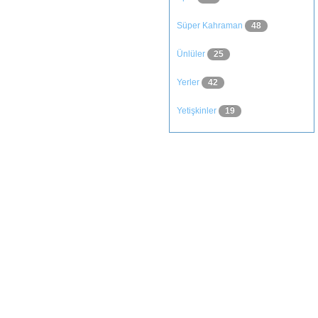
Süper Kahraman
48
Ünlüler
25
Yerler
42
Yetişkinler
19