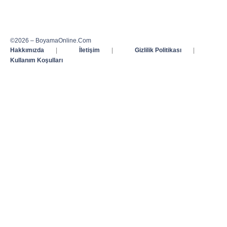
©2026 – BoyamaOnline.Com
Hakkımızda
|
İletişim
|
Gizlilik Politikası
|
Kullanım Koşulları