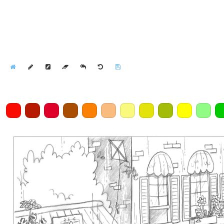
Home
Draw
Pencil
Eraser
Undo
Clear
Save