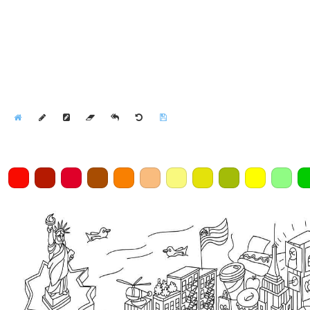
Home
Draw
Pencil
Eraser
Undo
Clear
Save