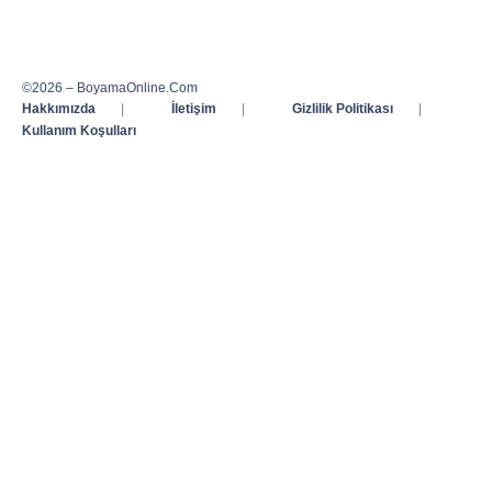
©2026 – BoyamaOnline.Com
Hakkımızda
|
İletişim
|
Gizlilik Politikası
|
Kullanım Koşulları