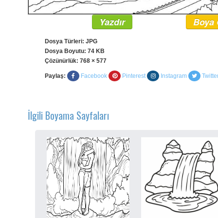
Yazdır
Boya 
Dosya Türleri: JPG
Dosya Boyutu: 74 KB
Çözünürlük:
768 × 577
Paylaş:
Facebook
Pinterest
Instagram
Twitte
İlgili Boyama Sayfaları