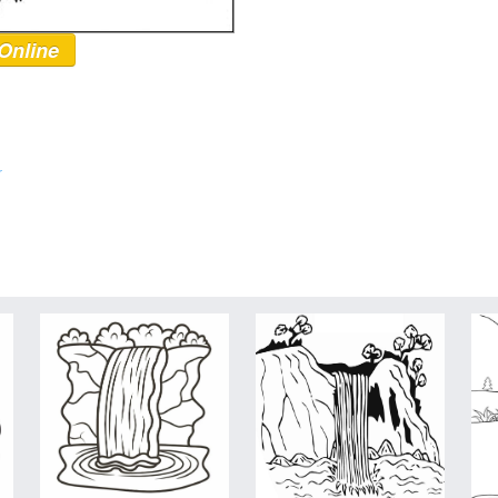
Online
r