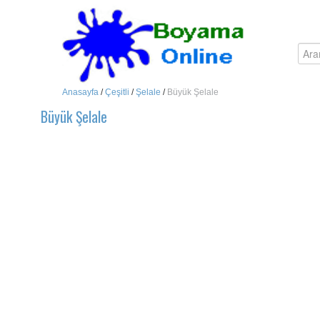
Anasayfa
/
Çeşitli
/
Şelale
/
Büyük Şelale
Büyük Şelale