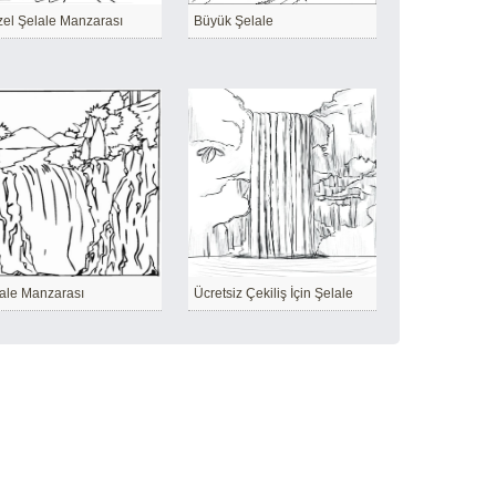
el Şelale Manzarası
Büyük Şelale
ale Manzarası
Ücretsiz Çekiliş İçin Şelale