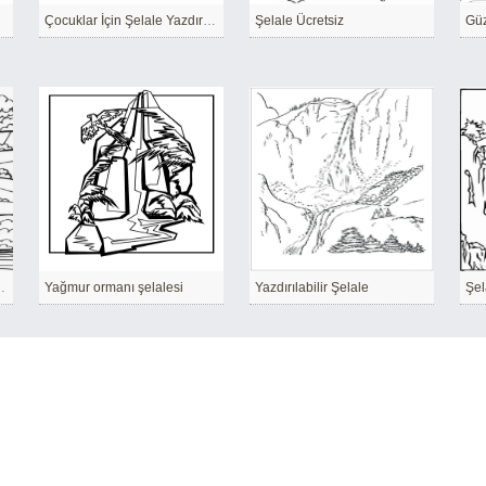
Çocuklar İçin Şelale Yazdırılabilir
Şelale Ücretsiz
Güz
arası Ücretsiz
Yağmur ormanı şelalesi
Yazdırılabilir Şelale
Şel