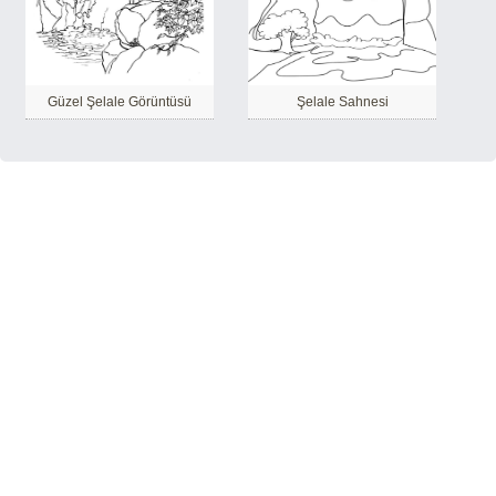
Güzel Şelale Görüntüsü
Şelale Sahnesi