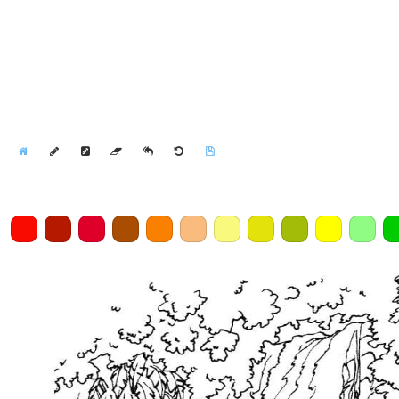
Home
Draw
Pencil
Eraser
Undo
Clear
Save