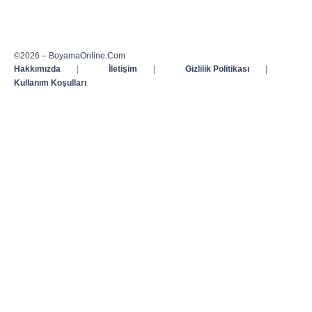
©2026 – BoyamaOnline.Com
Hakkımızda
|
İletişim
|
Gizlilik Politikası
|
Kullanım Koşulları