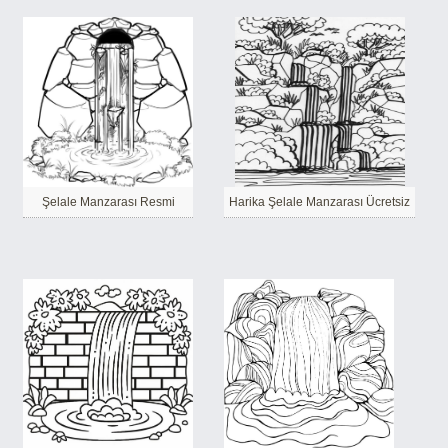
Şelale Manzarası Resmi
Harika Şelale Manzarası Ücretsiz