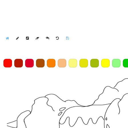
Home
Draw
Pencil
Eraser
Undo
Clear
Save