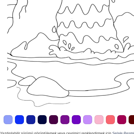
Yazdırılabilir sürümü görüntülemek veya çevrimiçi renklendirmek için
Şelale Resmi