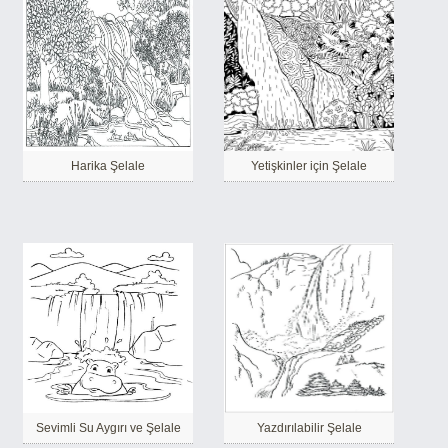
Harika Şelale
Yetişkinler için Şelale
Sevimli Su Aygırı ve Şelale
Yazdırılabilir Şelale