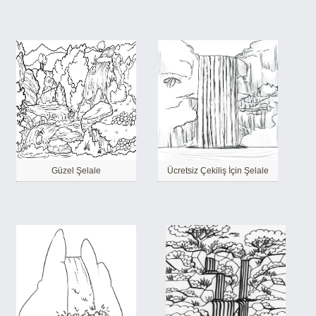
Güzel Şelale
Ücretsiz Çekiliş İçin Şelale